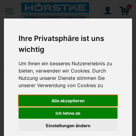
0
Ihre Privatsphäre ist uns
wichtig
Home
Produkte
Gedeckter Tisch
Bestecke
Besteckserien
Solex, Alexa
Alexa, Menümesser Monoblock 235 mm
Um Ihnen ein besseres Nutzererlebnis zu
bieten, verwenden wir Cookies. Durch
Nutzung unserer Dienste stimmen Sie
Alexa, Menümesser Monoblock
unserer Verwendung von Cookies zu
235 mm
Alle akzeptieren
Artikel-Nr.:
SOL-123584
Ich lehne ab
Einstellungen ändern