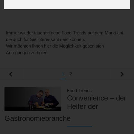
Immer wieder tauchen neue Food-Trends auf dem Markt auf
die auch für Sie interessant sein können.
Wir möchten Ihnen hier die Möglichkeit geben sich
Anregungen zu holen.
1
2
Food-Trends
Convenience – der
Helfer der
Gastronomiebranche