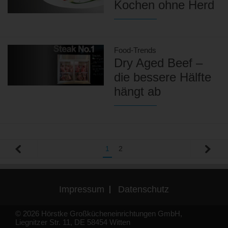
Kochen ohne Herd
Food-Trends
Dry Aged Beef –
die bessere Hälfte
hängt ab
1
2
Impressum
Datenschutz
© 2026 Hörstke Großkücheneinrichtungen GmbH,
Liegnitzer Str. 11, DE 58454 Witten