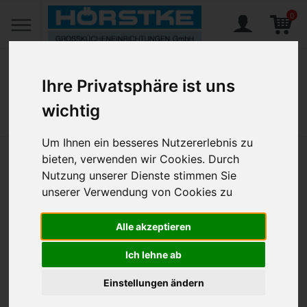
0
Ihre Privatsphäre ist uns
wichtig
Home
Produkte
Alexa, Kaffee- / Teelöffel 145 mm
Um Ihnen ein besseres Nutzererlebnis zu
bieten, verwenden wir Cookies. Durch
Alexa, Kaffee- / Teelöffel 145
Nutzung unserer Dienste stimmen Sie
mm
unserer Verwendung von Cookies zu
Artikel-Nr.:
SOL-123510
Alle akzeptieren
Ich lehne ab
Einstellungen ändern