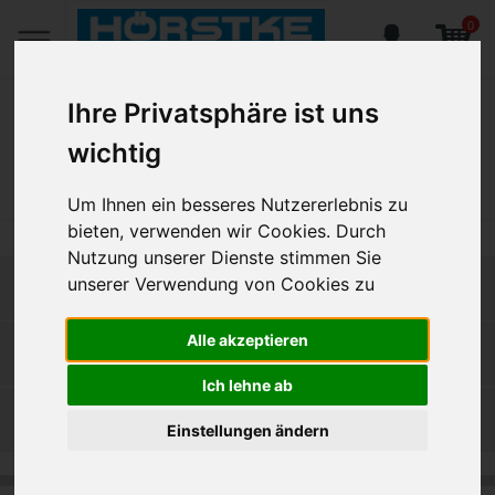
0
Ihre Privatsphäre ist uns
wichtig
Home
Produkte
Küchenzubehör
Einrichtung
Um Ihnen ein besseres Nutzererlebnis zu
bieten, verwenden wir Cookies. Durch
Nutzung unserer Dienste stimmen Sie
unserer Verwendung von Cookies zu
EINRICHTUNG
Alle akzeptieren
Ho­tel­be­darf
(5)
Ich lehne ab
Stüh­le & Ho­cker
(2)
Einstellungen ändern