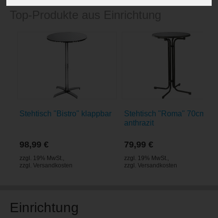
Top-Produkte aus Einrichtung
Stehtisch "Bistro" klappbar
Stehtisch "Roma" 70cm
anthrazit
98,99 €
79,99 €
zzgl. 19% MwSt.
,
zzgl. 19% MwSt.
,
zzgl.
Versandkosten
zzgl.
Versandkosten
Einrichtung