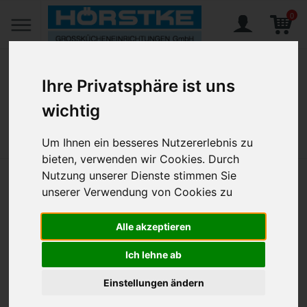
0
Ihre Privatsphäre ist uns
wichtig
Home
Produkte
Gedeckter Tisch
Bestecke
Besteckserien
Amefa, Atlantic
Atlantic, Obstmesser Monoblock 177 mm hochglänzend
Um Ihnen ein besseres Nutzererlebnis zu
bieten, verwenden wir Cookies. Durch
Nutzung unserer Dienste stimmen Sie
Atlantic, Obstmesser Monoblock
unserer Verwendung von Cookies zu
177 mm hochglänzend
Alle akzeptieren
Artikel-Nr.:
AME-182400B000360
Ich lehne ab
Einstellungen ändern