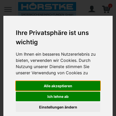
0
Ihre Privatsphäre ist uns
wichtig
Home
Produkte
Gedeckter Tisch
Bestecke
Besteckserien
Amefa, Atlantic
Atlantic, Kaffeelöffel 139 mm hochglänzend
Um Ihnen ein besseres Nutzererlebnis zu
bieten, verwenden wir Cookies. Durch
Nutzung unserer Dienste stimmen Sie
Atlantic, Kaffeelöffel 139 mm
unserer Verwendung von Cookies zu
hochglänzend
Alle akzeptieren
Artikel-Nr.:
AME-182400B000375
Ich lehne ab
Einstellungen ändern