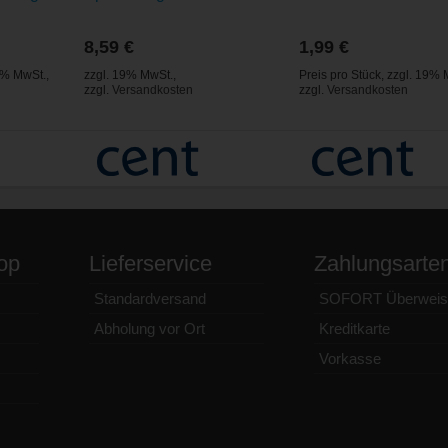
8,59 €
1,99 €
9% MwSt.
,
zzgl. 19% MwSt.
,
Preis pro Stück
,
zzgl. 19% 
zzgl.
Versandkosten
zzgl.
Versandkosten
op
Lieferservice
Zahlungsarte
Standardversand
SOFORT Überweis
Abholung vor Ort
Kreditkarte
Vorkasse