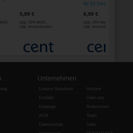
für 50 Servietten,
19,0x19,0x6,5 cm
5,99 €
6,99 €
MwSt.
,
zzgl. 19% MwSt.
,
zzgl. 19% MwSt.
,
zzgl.
Versandkosten
zzgl.
Versandkosten
n
Unternehmen
ung
Unsere Standorte
Historie
Kontakt
Über uns
Kataloge
Referenzen
AGB
Team
Datenschutz
Jobs