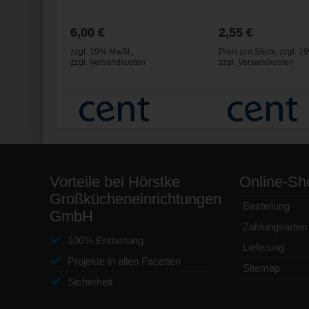
6,00 €
2,55 €
zzgl. 19% MwSt.
,
Preis pro Stück
,
zzgl. 1
zzgl.
Versandkosten
zzgl.
Versandkosten
Vorteile bei Hörstke
Online-Sh
Großkücheneinrichtungen
Bestellung
GmbH
Zahlungsarten
100% Entlastung
Lieferung
Projekte in allen Facetten
Sitemap
Sicherheit