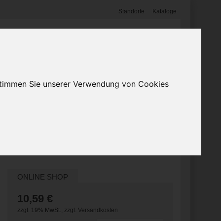
Standorte
Kataloge
Anmelden
0
Warenkorb
(0)
Mein Profil
Angebote
 stimmen Sie unserer Verwendung von Cookies
ONLINE SHOP
10,59 €
zzgl. 19% MwSt.
,
zzgl.
Versandkosten