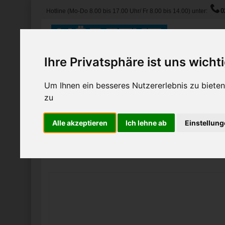
0
Hotline (Mo-Do 8.00 bis 17.00 Uhr/ Fr 8.00 bis 14.00) unter:
Ihre Privatsphäre ist uns wicht
Produkte
Service
Magazin
Um Ihnen ein besseres Nutzererlebnis zu biet
zu
100% Entlastung:
herausragendes Ergebnis
Home
Produkte
Magnetleiste
Alle akzeptieren
Ich lehne ab
Einstellun
Magnetleiste