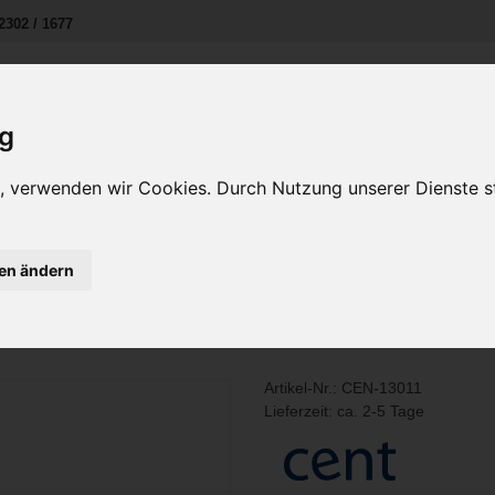
2302 / 1677
ig
Unternehmen
Kontakt
en, verwenden wir Cookies. Durch Nutzung unserer Dienste
IHRE VORTEILE
gen ändern
Artikel-Nr.:
CEN-13011
Lieferzeit: ca. 2-5 Tage