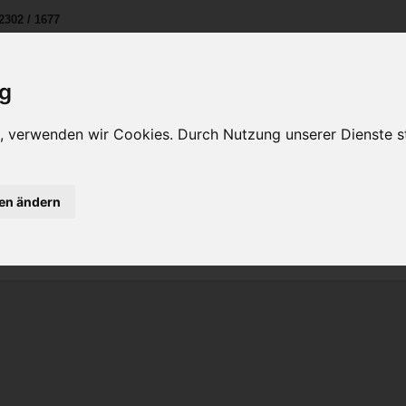
2302 / 1677
ig
en, verwenden wir Cookies. Durch Nutzung unserer Dienste
Unternehmen
Kontakt
IHRE VORTEILE
gen ändern
ltische
Pizzatische
hen keine Artikel entsprechend der Auswahl bereit.