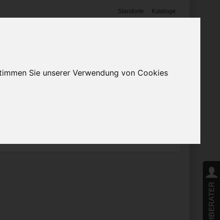
Standorte
Kataloge
Anmelden
0
Warenkorb
(0)
Mein Profil
 stimmen Sie unserer Verwendung von Cookies
Angebote
FACHBERATER