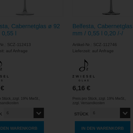
sta, Cabernetglas ø 92
Belfesta, Cabernetglas
0,55 l
mm / 0,55 l 0,20 /-/
-Nr.: SCZ-112413
Artikel-Nr.: SCZ-112746
eit: auf Anfrage
Lieferzeit: auf Anfrage
 €
6,16 €
o Stück
,
zzgl. 19% MwSt.
,
Preis pro Stück
,
zzgl. 19% MwSt.
,
rsandkosten
zzgl.
Versandkosten
K
STÜCK
N DEN WARENKORB
IN DEN WARENKORB