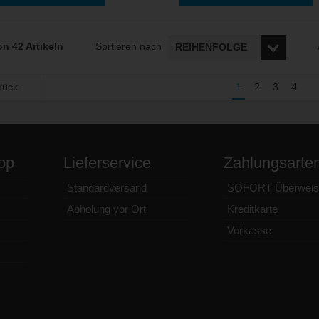
on 42 Artikeln
Sortieren nach
rück
1
2
3
4
op
Lieferservice
Zahlungsarte
Standardversand
SOFORT Überweis
Abholung vor Ort
Kreditkarte
Vorkasse