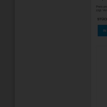
Preis pr
zzgl.
Ve
STÜC
I