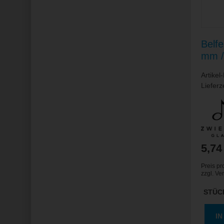
Belfe
mm / 
Artikel
Lieferz
5,74
Preis pr
zzgl.
Ve
STÜC
I