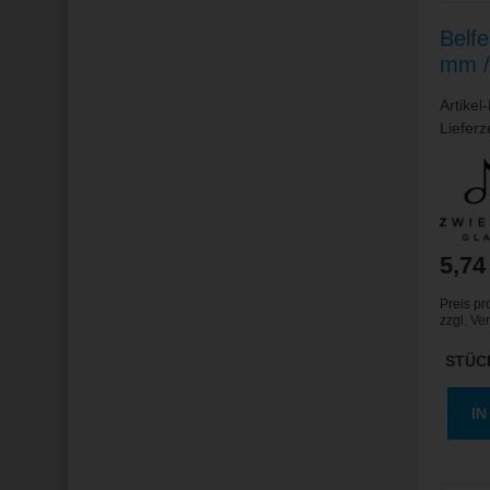
Belfe
mm / 
Artikel
Lieferz
5,74
Preis pr
zzgl.
Ve
STÜC
I