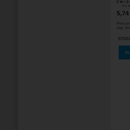
5,74
Preis pr
zzgl.
Ve
STÜC
I