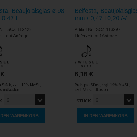
sta, Beaujolaisglas ø 98
Belfesta, Beaujolaisgla
0,47 l
mm / 0,47 l 0,20 /-/
-Nr.: SCZ-112422
Artikel-Nr.: SCZ-113297
eit: auf Anfrage
Lieferzeit: auf Anfrage
 €
6,16 €
o Stück
,
zzgl. 19% MwSt.
,
Preis pro Stück
,
zzgl. 19% MwSt.
,
rsandkosten
zzgl.
Versandkosten
K
STÜCK
N DEN WARENKORB
IN DEN WARENKORB