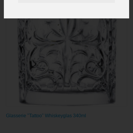
Glasserie "Tattoo" Whiskeyglas 340ml