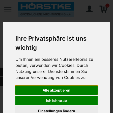
0
Ihre Privatsphäre ist uns
Home
Produkte
Gedeckter Tisch
Glaswaren
wichtig
Cent, Glaswaren
Cent, Tattoo
Um Ihnen ein besseres Nutzererlebnis zu
3 Artikel
bieten, verwenden wir Cookies. Durch
Nutzung unserer Dienste stimmen Sie
SORTIERUNG NACH REIHENFOLGE
unserer Verwendung von Cookies zu
AUSWAHL VERFEINERN
Alle akzeptieren
Ich lehne ab
Einstellungen ändern