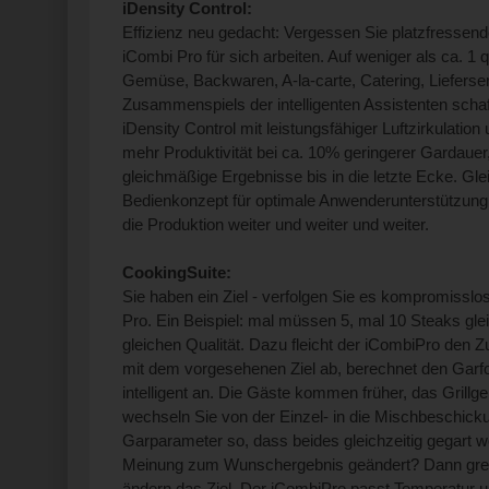
iDensity Control:
Effizienz neu gedacht: Vergessen Sie platzfressen
iCombi Pro für sich arbeiten. Auf weniger als ca. 1 
Gemüse, Backwaren, A-la-carte, Catering, Lieferse
Zusammenspiels der intelligenten Assistenten schaff
iDensity Control mit leistungsfähiger Luftzirkulatio
mehr Produktivität bei ca. 10% geringerer Gardauer
gleichmäßige Ergebnisse bis in die letzte Ecke. Gleic
Bedienkonzept für optimale Anwenderunterstützung 
die Produktion weiter und weiter und weiter.
CookingSuite:
Sie haben ein Ziel - verfolgen Sie es kompromisslos
Pro. Ein Beispiel: mal müssen 5, mal 10 Steaks gleic
gleichen Qualität. Dazu fleicht der iCombiPro den Z
mit dem vorgesehenen Ziel ab, berechnet den Garfor
intelligent an. Die Gäste kommen früher, das Grillg
wechseln Sie von der Einzel- in die Mischbeschicku
Garparameter so, dass beides gleichzeitig gegart 
Meinung zum Wunschergebnis geändert? Dann greif
ändern das Ziel. Der iCombiPro passt Temperatur u