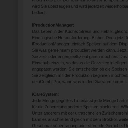
wird Sie überzeugen und wird jederzeit wiederholb
bedient.
iProductionManager:
Das Leben in der Küche: Stress und Hektik, gleichzeit
Eine logische Herausforderung. Bisher. Denn jetzt
iProductionManager: einfach Speisen auf dem Disp
Sie was gemeinsam produziert werden kann. Jetzt
Sie zeit- oder engergieeffizient garen möchten. D
Einschub einzeln, so dasss die Garzeiten intellig
angepasst werden. Sie entscheiden ob die Speisen ze
Sie zeitgleich mit der Produktion beginnen möchten. 
der iCombi Pro, wann was in den Garraum kommt.
iCareSystem:
Jede Menge gegrilltes hinterlässt jede Menge hartn
für die Zubereitung anderer Speisen blockieren. Wä
Unter anderem mit der ultraschnellen Zwischenreini
kann es anschließend gleich mit dem Brokkoli weit
Geschmaksübertragung oder störende Gerüche. U