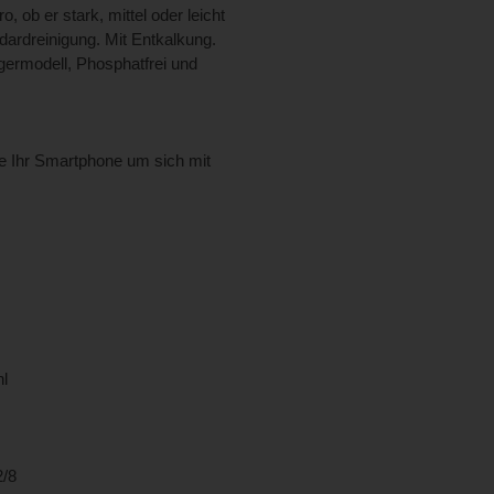
 ob er stark, mittel oder leicht
dardreinigung. Mit Entkalkung.
ermodell, Phosphatfrei und
ie Ihr Smartphone um sich mit
hl
2/8