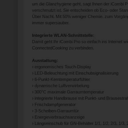
um die Glanzhygiene geht, sagt Ihnen der iCombi Pro,
verschmutzt ist. Sie entscheiden ob Eco- oder Stan
Über Nacht. Mit 50% weniger Chemie, zum Vorgäng
immer supersauber.
Integrierte WLAN-Schnittstelle:
Damit geht Ihr iCombi Pro so einfach ins Internet w
ConnectedCooking zu verbinden.
Ausstattung:
› ergonomisches Touch-Display
› LED-Beleuchtung mit Einschubsignalisierung
› 6-Punkt-Kerntemperaturfühler
› dynamische Luftverwirbelung
› 300°C maximale Garraumtemperatur
› integrierte Handbrause mit Punkt- und Brausestra
› Frischdampfgenerator
› 3-Scheiben-Garraumtür
› Energieverbrauchsanzeige
› Längseinschub für GN-Behälter 1/1, 1/2, 2/3, 1/3, 