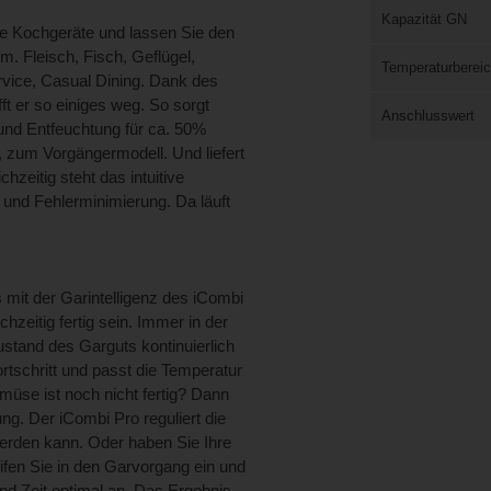
Kapazität GN
de Kochgeräte und lassen Sie den
qm. Fleisch, Fisch, Geflügel,
Temperaturberei
rvice, Casual Dining. Dank des
t er so einiges weg. So sorgt
Anschlusswert
n und Entfeuchtung für ca. 50%
, zum Vorgängermodell. Und liefert
hzeitig steht das intuitive
und Fehlerminimierung. Da läuft
 mit der Garintelligenz des iCombi
hzeitig fertig sein. Immer in der
ustand des Garguts kontinuierlich
tschritt und passt die Temperatur
emüse ist noch nicht fertig? Dann
ng. Der iCombi Pro reguliert die
werden kann. Oder haben Sie Ihre
en Sie in den Garvorgang ein und
nd Zeit optimal an. Das Ergebnis