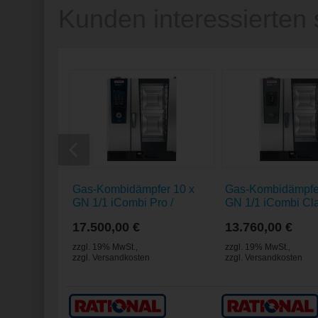
Kunden interessierten 
Gas-Kombidämpfer 10 x
Gas-Kombidämpfe
GN 1/1 iCombi Pro /
GN 1/1 iCombi Cla
Flüssiggas 3P
Erdgas H
17.500,00 €
13.760,00 €
zzgl. 19% MwSt.
,
zzgl. 19% MwSt.
,
zzgl.
Versandkosten
zzgl.
Versandkosten