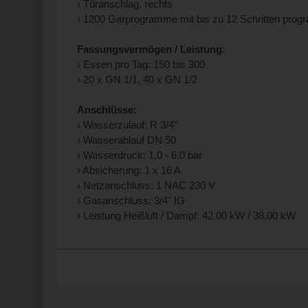
› Türanschlag, rechts
› 1200 Garprogramme mit bis zu 12 Schritten prog
Fassungsvermögen / Leistung:
› Essen pro Tag: 150 bis 300
› 20 x GN 1/1, 40 x GN 1/2
Anschlüsse:
› Wasserzulauf: R 3/4"
› Wasserablauf DN 50
› Wasserdruck: 1,0 - 6,0 bar
› Absicherung: 1 x 16 A
› Netzanschluss: 1 NAC 230 V
› Gasanschluss: 3/4" IG
› Leistung Heißluft / Dampf: 42,00 kW / 38,00 kW