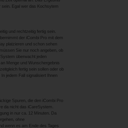
ar sein. Egal wer das Kochsytem
ig und rechtzeitig fertig sein.
 übernimmt der iCombi Pro mit dem
lay platzieren und schon sehen
 müssen Sie nur noch angeben, ob
as System überwacht jeden
ent an Menge und Wunschergebnis
itgleich fertig sein sollen oder ob
In jedem Fall signalisiert Ihnen
äckige Spuren, die den iCombi Pro
re da nicht das iCareSystem.
gung in nur ca. 12 Minuten. Da
ergehen, ohne
nd wenn es am Ende des Tages