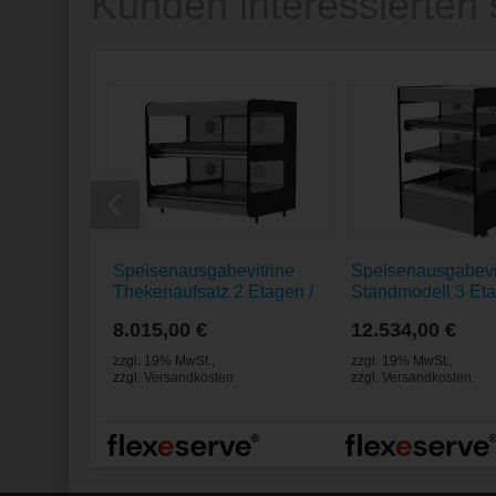
Kunden interessierten 
Speisenausgabevitrine
Speisenausgabevi
Thekenaufsatz 2 Etagen /
Standmodell 3 Eta
Zone 1000 Square
Zone 1000 Squar
8.015,00 €
12.534,00 €
schwarz
schwarz
zzgl. 19% MwSt.
,
zzgl. 19% MwSt.
,
zzgl.
Versandkosten
zzgl.
Versandkosten