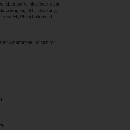
 ob er stark, mittel oder leicht
dardreinigung. Mit Entkalkung.
ermodell, Phosphatfrei und
ie Ihr Smartphone um sich mit
hl
2/8