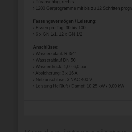
› Türanschlag, rechts
› 1200 Garprogramme mit bis zu 12 Schritten prog
Fassungsvermögen / Leistung:
› Essen pro Tag: 30 bis 100
› 6 x GN 1/1, 12 x GN 1/2
Anschlüsse:
› Wasserzulauf: R 3/4"
› Wasserablauf DN 50
› Wasserdruck: 1,0 - 6,0 bar
› Absicherung: 3 x 16 A
› Netzanschluss: 3 NAC 400 V
› Leistung Heißluft / Dampf: 10,25 kW / 9,00 kW