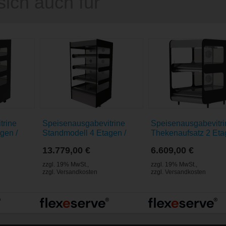
sich auch für
trine
Speisenausgabevitrine
Speisenausgabevitri
gen /
Standmodell 4 Etagen /
Thekenaufsatz 2 Eta
e
Zone 1000 Square
Zone 600 Square sc
13.779,00 €
6.609,00 €
schwarz
zzgl. 19% MwSt.
,
zzgl. 19% MwSt.
,
zzgl.
Versandkosten
zzgl.
Versandkosten