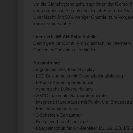
um die Glanzhygiene geht, sagt Ihnen der iCombi Pro,
verschmutzt ist. Sie entscheiden ob Eco- oder Stan
Über Nacht. Mit 50% weniger Chemie, zum Vorgäng
immer supersauber.
Integrierte WLAN-Schnittstelle:
Damit geht Ihr iCombi Pro so einfach ins Internet w
ConnectedCooking zu verbinden.
Ausstattung:
› ergonomisches Touch-Display
› LED-Beleuchtung mit Einschubsignalisierung
› 6-Punkt-Kerntemperaturfühler
› dynamische Luftverwirbelung
› 300°C maximale Garraumtemperatur
› integrierte Handbrause mit Punkt- und Brausestra
› Frischdampfgenerator
› 3-Scheiben-Garraumtür
› Energieverbrauchsanzeige
› Längseinschub für GN-Behälter 1/1, 1/2, 2/3, 1/3, 