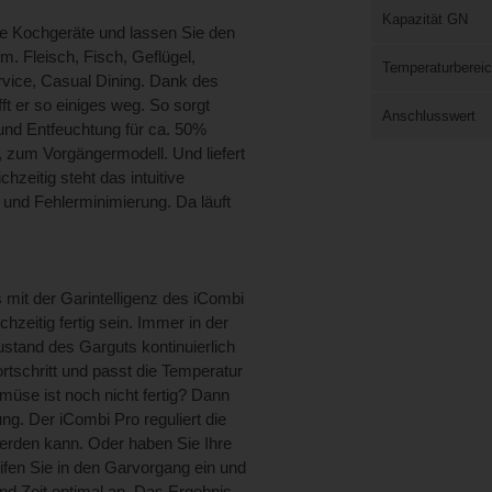
Kapazität GN
de Kochgeräte und lassen Sie den
qm. Fleisch, Fisch, Geflügel,
Temperaturberei
rvice, Casual Dining. Dank des
t er so einiges weg. So sorgt
Anschlusswert
n und Entfeuchtung für ca. 50%
, zum Vorgängermodell. Und liefert
hzeitig steht das intuitive
und Fehlerminimierung. Da läuft
 mit der Garintelligenz des iCombi
hzeitig fertig sein. Immer in der
ustand des Garguts kontinuierlich
tschritt und passt die Temperatur
emüse ist noch nicht fertig? Dann
ng. Der iCombi Pro reguliert die
werden kann. Oder haben Sie Ihre
en Sie in den Garvorgang ein und
nd Zeit optimal an. Das Ergebnis