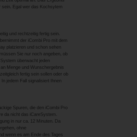
ar sein. Egal wer das Kochsytem
ig und rechtzeitig fertig sein.
 übernimmt der iCombi Pro mit dem
lay platzieren und schon sehen
 müssen Sie nur noch angeben, ob
as System überwacht jeden
ent an Menge und Wunschergebnis
itgleich fertig sein sollen oder ob
In jedem Fall signalisiert Ihnen
äckige Spuren, die den iCombi Pro
re da nicht das iCareSystem.
gung in nur ca. 12 Minuten. Da
ergehen, ohne
nd wenn es am Ende des Tages