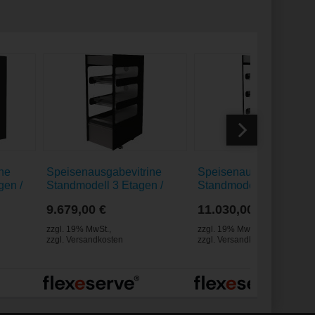
ne
Speisenausgabevitrine
Speisenausgabevitrine
gen /
Standmodell 3 Etagen /
Standmodell 4 Etagen /
hwarz
Zone 600 Square schwarz
Zone 600 Square schw
9.679,00 €
11.030,00 €
zzgl. 19% MwSt.
,
zzgl. 19% MwSt.
,
zzgl.
Versandkosten
zzgl.
Versandkosten