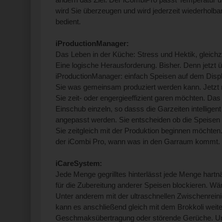
wird Sie überzeugen und wird jederzeit wiederholb
bedient.
iProductionManager:
Das Leben in der Küche: Stress und Hektik, gleichzeit
Eine logische Herausforderung. Bisher. Denn jetzt
iProductionManager: einfach Speisen auf dem Disp
Sie was gemeinsam produziert werden kann. Jetzt
Sie zeit- oder engergieeffizient garen möchten. D
Einschub einzeln, so dasss die Garzeiten intellig
angepasst werden. Sie entscheiden ob die Speisen ze
Sie zeitgleich mit der Produktion beginnen möchten. 
der iCombi Pro, wann was in den Garraum kommt.
iCareSystem:
Jede Menge gegrilltes hinterlässt jede Menge hartn
für die Zubereitung anderer Speisen blockieren. Wä
Unter anderem mit der ultraschnellen Zwischenreini
kann es anschließend gleich mit dem Brokkoli weit
Geschmaksübertragung oder störende Gerüche. U