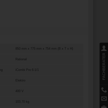
850 mm x 775 mm x 754 mm (B x T x H)
FACHBERATER
Rational
ng
iCombi Pro 6-1/1
Elektro
400 V
103,70 kg