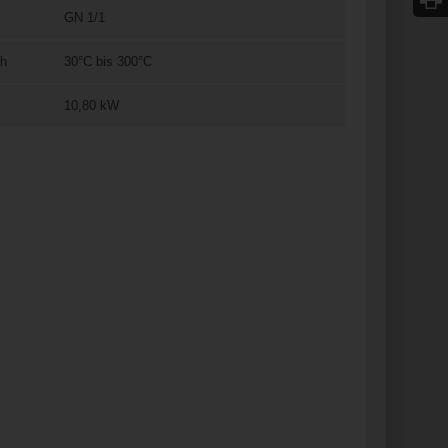
GN 1/1
ch
30°C bis 300°C
10,80 kW