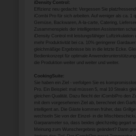
iDensity Control:
Effizienz neu gedacht: Vergessen Sie platzfressen
iCombi Pro für sich arbeiten. Auf weniger als ca. 1 
Gemüse, Backwaren, A-la-carte, Catering, Lieferse
Zusammenspiels der intelligenten Assistenten schaff
iDensity Control mit leistungsfähiger Luftzirkulatio
mehr Produktivität bei ca. 10% geringerer Gardauer
gleichmäßige Ergebnisse bis in die letzte Ecke. Gleic
Bedienkonzept für optimale Anwenderunterstützung 
die Produktion weiter und weiter und weiter.
CookingSuite:
Sie haben ein Ziel - verfolgen Sie es kompromisslos
Pro. Ein Beispiel: mal müssen 5, mal 10 Steaks gleic
gleichen Qualität. Dazu fleicht der iCombiPro den Z
mit dem vorgesehenen Ziel ab, berechnet den Garfor
intelligent an. Die Gäste kommen früher, das Grillg
wechseln Sie von der Einzel- in die Mischbeschicku
Garparameter so, dass beides gleichzeitig gegart 
Meinung zum Wunschergebnis geändert? Dann greif
ändern das Ziel. Der iCombiPro passt Temperatur u