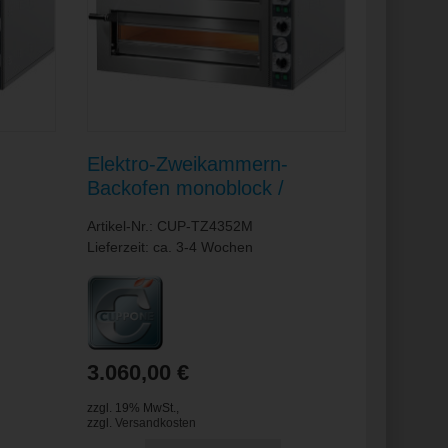
Elektro-Zweikammern-
Backofen monoblock /
 620 x
Backkammern je 720 x 720 x
Artikel-Nr.: CUP-TZ4352M
140 mm
Lieferzeit: ca. 3-4 Wochen
3.060,00 €
zzgl. 19% MwSt.
,
zzgl.
Versandkosten