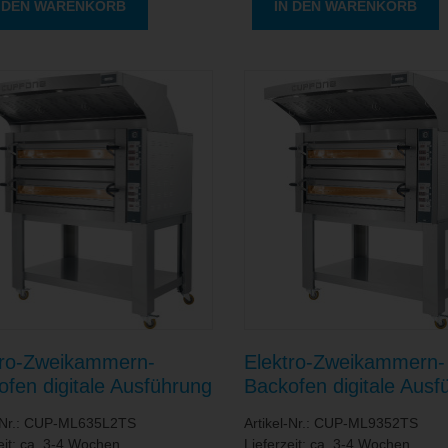
N DEN WARENKORB
IN DEN WARENKORB
tro-Zweikammern-
Elektro-Zweikammern-
ofen digitale Ausführung
Backofen digitale Ausf
 Kammer 1080 x 720 x
/ je Kammer 1080 x 10
l-Nr.: CUP-ML635L2TS
Artikel-Nr.: CUP-ML9352TS
 mm
140 mm
eit: ca. 3-4 Wochen
Lieferzeit: ca. 3-4 Wochen