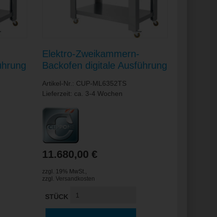
Elektro-Zweikammern-
ührung
Backofen digitale Ausführung
 x 140
/ je Kammer 720 x 1080 x
Artikel-Nr.: CUP-ML6352TS
140 mm
Lieferzeit: ca. 3-4 Wochen
11.680,00 €
zzgl. 19% MwSt.
,
zzgl.
Versandkosten
STÜCK