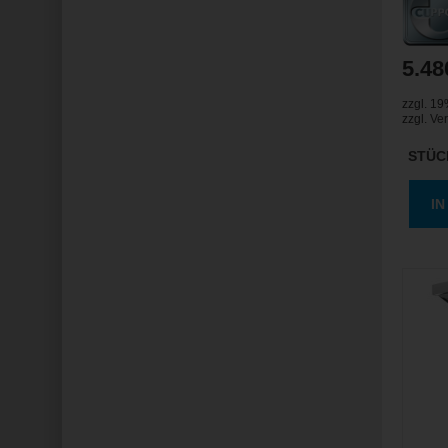
5.48
zzgl. 1
zzgl.
Ve
STÜC
I