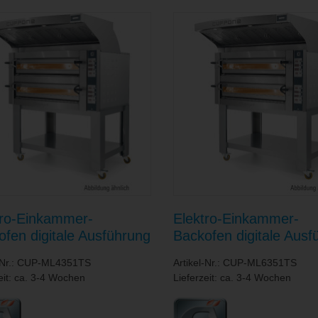
tro-Einkammer-
Elektro-Einkammer-
ofen digitale Ausführung
Backofen digitale Ausf
ckkammer 720 x 720 x
/ Backkammer 720 x 1
l-Nr.: CUP-ML4351TS
Artikel-Nr.: CUP-ML6351TS
 mm
140 mm
eit: ca. 3-4 Wochen
Lieferzeit: ca. 3-4 Wochen