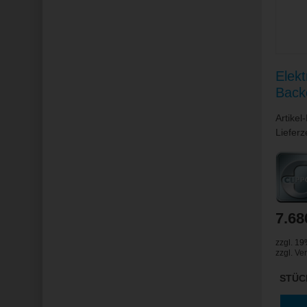
Elek
Back
/ Ba
Artike
x 14
Lieferz
7.68
zzgl. 1
zzgl.
Ve
STÜC