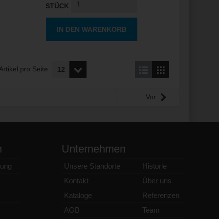
STÜCK
IN DEN WARENKORB
Artikel pro Seite
Vor
n
Unternehmen
ung
Unsere Standorte
Historie
Kontakt
Über uns
Kataloge
Referenzen
AGB
Team