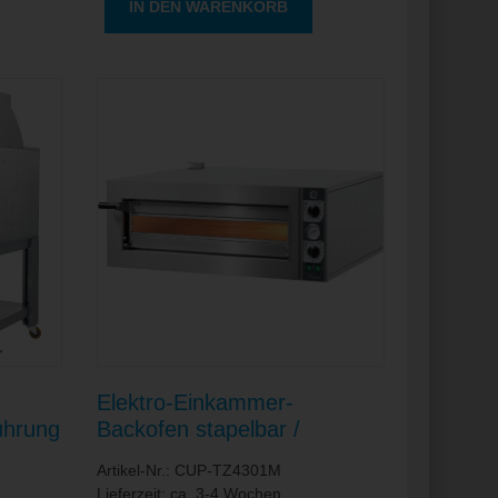
IN DEN WARENKORB
Elektro-Einkammer-
ührung
Backofen stapelbar /
80 x
Backkammer 620 x 620 x
Artikel-Nr.: CUP-TZ4301M
140 mm
Lieferzeit: ca. 3-4 Wochen