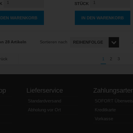
K
STÜCK
N DEN WARENKORB
IN DEN WARENKORB
on 28 Artikeln
Sortieren nach
rück
1
2
3
op
Lieferservice
Zahlungsarte
Standardversand
SOFORT Überweis
Abholung vor Ort
Kreditkarte
Vorkasse