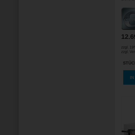
12.6
zzgl. 1
zzgl.
Ve
STÜC
I