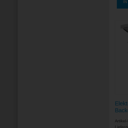
I
Elek
Back
/ je
Artike
140
Lieferz