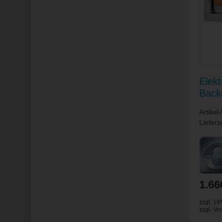
Elek
Backo
Back
Artike
140
Lieferz
1.66
zzgl. 1
zzgl.
Ve