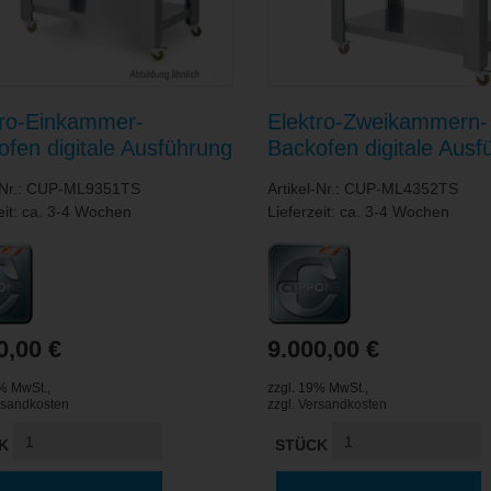
tro-Einkammer-
Elektro-Zweikammern-
ofen digitale Ausführung
Backofen digitale Ausf
ckkkammer 1080 x 1080
/ je Kammer 720 x 720
l-Nr.: CUP-ML9351TS
Artikel-Nr.: CUP-ML4352TS
0 mm
mm
eit: ca. 3-4 Wochen
Lieferzeit: ca. 3-4 Wochen
0,00 €
9.000,00 €
9% MwSt.
,
zzgl. 19% MwSt.
,
rsandkosten
zzgl.
Versandkosten
K
STÜCK