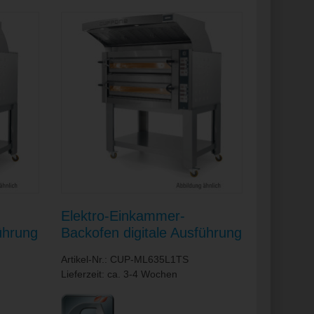
Elektro-Einkammer-
ührung
Backofen digitale Ausführung
080 x
/ Backkammer 1080 x 720 x
Artikel-Nr.: CUP-ML635L1TS
140 mm
Lieferzeit: ca. 3-4 Wochen