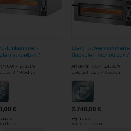
tro-Einkammer-
Elektro-Zweikammern-
fen stapelbar /
Backofen monoblock /
kkammer 720 x 720 x
Backkammern je 620 x
l-Nr.: CUP-TZ4351M
Artikel-Nr.: CUP-TZ4302M
 mm
140 mm
eit: ca. 3-4 Wochen
Lieferzeit: ca. 3-4 Wochen
0,00 €
2.740,00 €
9% MwSt.
,
zzgl. 19% MwSt.
,
rsandkosten
zzgl.
Versandkosten